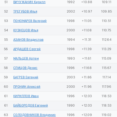
51
ВИЧУЖАНИН Кирилл
1992
+10.88
109.11
52
ТРЕГУБОВ Илья
2002
+10.97
109.85
53
ПОНОМАРЕВ Валерий
1998
+11.05
110.51
54
КУЗНЕЦОВ Илья
2000
+11.08
110.75
55
АЗАНОВ Владислав
1994
+11.31
112.64
56
АРДАШЕВ Сергей
1998
+11.39
113.29
57
МАЛЬЦЕВ Артем
1993
+11.61
115.09
58
СПИЦОВ Денис
1996
+11.68
115.67
59
БАГРЕВ Евгений
2003
+11.86
117.14
60
ПРОНИН Алексей
2000
+11.96
117.96
61
КИРИЛЛОВ Иван
1996
+12.03
118.53
61
БАЙБОРОДОВ Евгений
1990
+12.03
118.53
63
СОЛОДОВНИКОВ Владимир
1996
+12.09
119.02