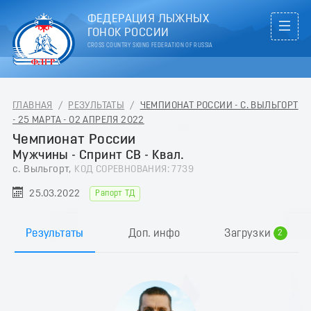
ФЕДЕРАЦИЯ ЛЫЖНЫХ
ГОНОК РОССИИ
CROSS COUNTRY SKIING FEDERATION OF RUSSIA
ГЛАВНАЯ
/
РЕЗУЛЬТАТЫ
/
ЧЕМПИОНАТ РОССИИ - С. ВЫЛЬГОРТ
- 25 МАРТА - 02 АПРЕЛЯ 2022
Чемпионат России
Мужчины - Спринт СВ - Квал.
с. Выльгорт,
КОД СОРЕВНОВАНИЯ: 7739
25.03.2022
Рапорт ТД
0
1
Результаты
Доп. инфо
Загрузки
2
3
4
5
6
7