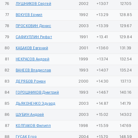
76
ЛУШНИКОВ Сергей
2002
+13.07
127.05
77
ВОКУЕВ Ермил
1992
+13.29
128.85
78
ПРОСКОВИН Денис
2003
+13.39
129.67
79
САФИУЛЛИН Рифат
1991
+13.41
129.84
80
КАБАКОВ Евгений
2001
+13.60
131.39
81
НЕКРАСОВ Андрей
1999
+13.74
132.54
82
ВАНЕЕВ Владислав
1993
+14.07
135.24
83
ДЕРЯБОВ Роман
2000
+14.30
137.13
84
ГОРОШНИКОВ Дмитрий
1993
+14.67
140.16
85
ДЬЯКОНЕНКО Эдуард
2003
+14.87
141.79
86
ШУБИН Андрей
2003
+15.02
143.02
87
КОЛПАКОВ Филипп
1998
+15.59
147.69
88
ГУСАК Егор
2004
+15.70
148.59