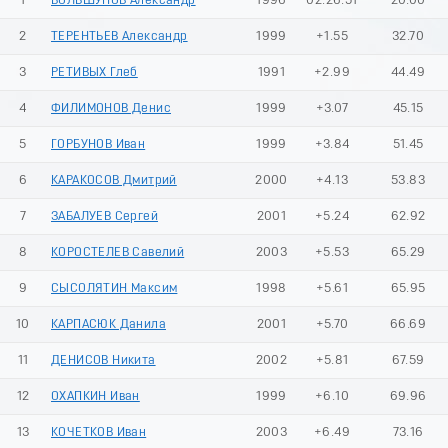
1
БОЛЬШУНОВ Александр
1996
02:26.51
20.00
2
ТЕРЕНТЬЕВ Александр
1999
+1.55
32.70
3
РЕТИВЫХ Глеб
1991
+2.99
44.49
4
ФИЛИМОНОВ Денис
1999
+3.07
45.15
5
ГОРБУНОВ Иван
1999
+3.84
51.45
6
КАРАКОСОВ Дмитрий
2000
+4.13
53.83
7
ЗАБАЛУЕВ Сергей
2001
+5.24
62.92
8
КОРОСТЕЛЕВ Савелий
2003
+5.53
65.29
9
СЫСОЛЯТИН Максим
1998
+5.61
65.95
10
КАРПАСЮК Данила
2001
+5.70
66.69
11
ДЕНИСОВ Никита
2002
+5.81
67.59
12
ОХАПКИН Иван
1999
+6.10
69.96
13
КОЧЕТКОВ Иван
2003
+6.49
73.16