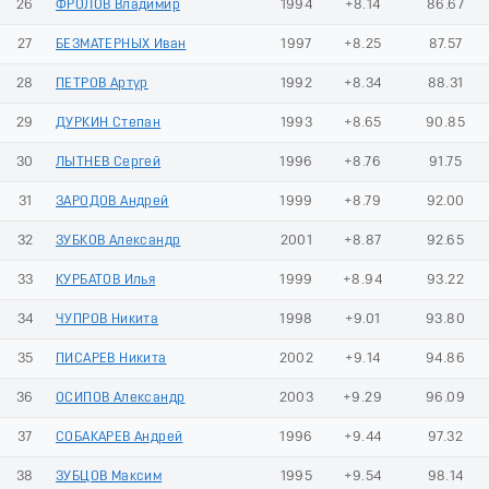
26
ФРОЛОВ Владимир
1994
+8.14
86.67
27
БЕЗМАТЕРНЫХ Иван
1997
+8.25
87.57
28
ПЕТРОВ Артур
1992
+8.34
88.31
29
ДУРКИН Степан
1993
+8.65
90.85
30
ЛЫТНЕВ Сергей
1996
+8.76
91.75
31
ЗАРОДОВ Андрей
1999
+8.79
92.00
32
ЗУБКОВ Александр
2001
+8.87
92.65
33
КУРБАТОВ Илья
1999
+8.94
93.22
34
ЧУПРОВ Никита
1998
+9.01
93.80
35
ПИСАРЕВ Никита
2002
+9.14
94.86
36
ОСИПОВ Александр
2003
+9.29
96.09
37
СОБАКАРЕВ Андрей
1996
+9.44
97.32
38
ЗУБЦОВ Максим
1995
+9.54
98.14