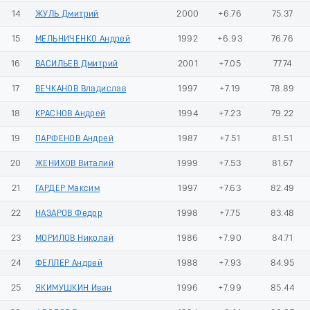
14
ЖУЛЬ Дмитрий
2000
+6.76
75.37
15
МЕЛЬНИЧЕНКО Андрей
1992
+6.93
76.76
16
ВАСИЛЬЕВ Дмитрий
2001
+7.05
77.74
17
ВЕЧКАНОВ Владислав
1997
+7.19
78.89
18
КРАСНОВ Андрей
1994
+7.23
79.22
19
ПАРФЕНОВ Андрей
1987
+7.51
81.51
20
ЖЕНИХОВ Виталий
1999
+7.53
81.67
21
ГАРДЕР Максим
1997
+7.63
82.49
22
НАЗАРОВ Федор
1998
+7.75
83.48
23
МОРИЛОВ Николай
1986
+7.90
84.71
24
ФЕЛЛЕР Андрей
1988
+7.93
84.95
25
ЯКИМУШКИН Иван
1996
+7.99
85.44