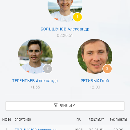
8
9
0
1
1
2
БОЛЬШУНОВ Александр
3
02:26.51
4
5
6
7
8
9
2
3
0
1
ТЕРЕНТЬЕВ Александр
РЕТИВЫХ Глеб
2
+1.55
+2.99
3
4
5
ФИЛЬТР
6
7
8
МЕСТО
СПОРТСМЕН
Г.Р.
РЕЗУЛЬТАТ
РУС ПУНКТЫ
9