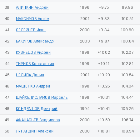
39
АЛИПКИН Андрей
1996
+9.75
99.86
40
МАКСИМОВ Артём
2001
+9.83
100.51
41
СЕЛЕЗНЕВ Иван
2000
+9.84
100.60
42
БАКУРОВ Александр
2003
+9.87
100.84
43
КУЗНЕЦОВ Андрей
1998
+10.02
102.07
44
ТИУНОВ Константин
1999
+10.11
102.81
45
НЕЛИПА Данил
2001
+10.20
103.54
46
МАЩЕНКО Андрей
1998
+10.26
104.04
47
ШАЙХЕЛИСЛАМОВ Марсель
1999
+10.31
104.44
48
КОНДРАШОВ Дмитрий
1994
+10.41
105.26
49
АФАНАСЬЕВ Владислав
2000
+10.59
106.74
50
ЛУПАНДИН Алексей
2000
+10.81
108.54