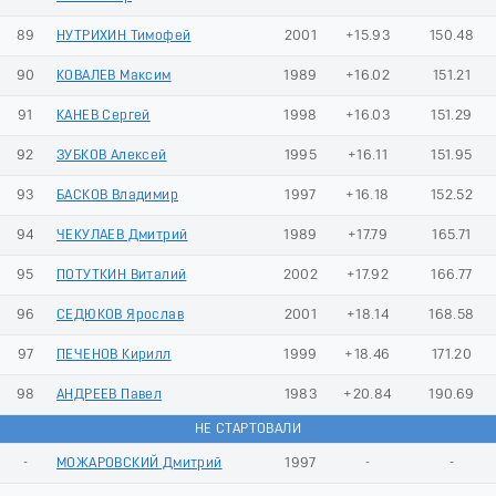
89
НУТРИХИН Тимофей
2001
+15.93
150.48
90
КОВАЛЕВ Максим
1989
+16.02
151.21
91
КАНЕВ Сергей
1998
+16.03
151.29
92
ЗУБКОВ Алексей
1995
+16.11
151.95
93
БАСКОВ Владимир
1997
+16.18
152.52
94
ЧЕКУЛАЕВ Дмитрий
1989
+17.79
165.71
95
ПОТУТКИН Виталий
2002
+17.92
166.77
96
СЕДЮКОВ Ярослав
2001
+18.14
168.58
97
ПЕЧЕНОВ Кирилл
1999
+18.46
171.20
98
АНДРЕЕВ Павел
1983
+20.84
190.69
НЕ СТАРТОВАЛИ
-
МОЖАРОВСКИЙ Дмитрий
1997
-
-