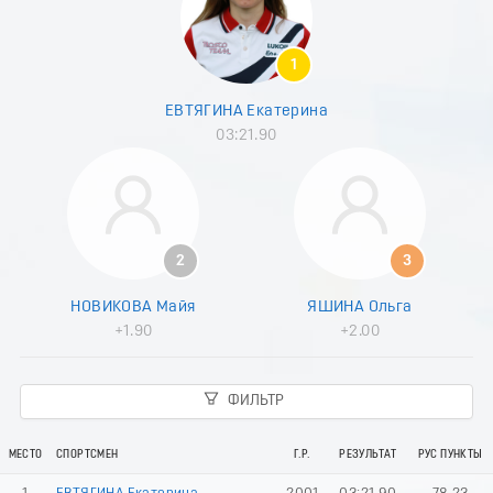
8
9
0
1
1
2
ЕВТЯГИНА Екатерина
3
03:21.90
4
5
6
7
8
9
2
3
0
1
НОВИКОВА Майя
ЯШИНА Ольга
2
+1.90
+2.00
3
4
5
ФИЛЬТР
6
7
8
МЕСТО
СПОРТСМЕН
Г.Р.
РЕЗУЛЬТАТ
РУС ПУНКТЫ
9