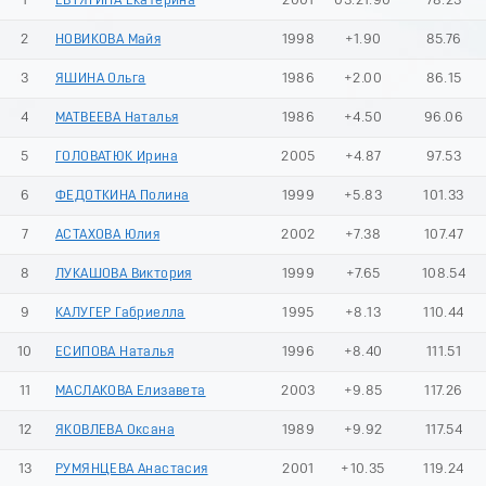
1
ЕВТЯГИНА Екатерина
2001
03:21.90
78.23
2
НОВИКОВА Майя
1998
+1.90
85.76
3
ЯШИНА Ольга
1986
+2.00
86.15
4
МАТВЕЕВА Наталья
1986
+4.50
96.06
5
ГОЛОВАТЮК Ирина
2005
+4.87
97.53
6
ФЕДОТКИНА Полина
1999
+5.83
101.33
7
АСТАХОВА Юлия
2002
+7.38
107.47
8
ЛУКАШОВА Виктория
1999
+7.65
108.54
9
КАЛУГЕР Габриелла
1995
+8.13
110.44
10
ЕСИПОВА Наталья
1996
+8.40
111.51
11
МАСЛАКОВА Елизавета
2003
+9.85
117.26
12
ЯКОВЛЕВА Оксана
1989
+9.92
117.54
13
РУМЯНЦЕВА Анастасия
2001
+10.35
119.24