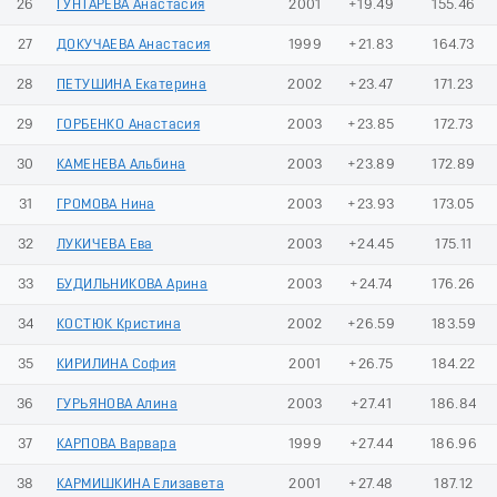
26
ГУНТАРЕВА Анастасия
2001
+19.49
155.46
27
ДОКУЧАЕВА Анастасия
1999
+21.83
164.73
28
ПЕТУШИНА Екатерина
2002
+23.47
171.23
29
ГОРБЕНКО Анастасия
2003
+23.85
172.73
30
КАМЕНЕВА Альбина
2003
+23.89
172.89
31
ГРОМОВА Нина
2003
+23.93
173.05
32
ЛУКИЧЕВА Ева
2003
+24.45
175.11
33
БУДИЛЬНИКОВА Арина
2003
+24.74
176.26
34
КОСТЮК Кристина
2002
+26.59
183.59
35
КИРИЛИНА София
2001
+26.75
184.22
36
ГУРЬЯНОВА Алина
2003
+27.41
186.84
37
КАРПОВА Варвара
1999
+27.44
186.96
38
КАРМИШКИНА Елизавета
2001
+27.48
187.12