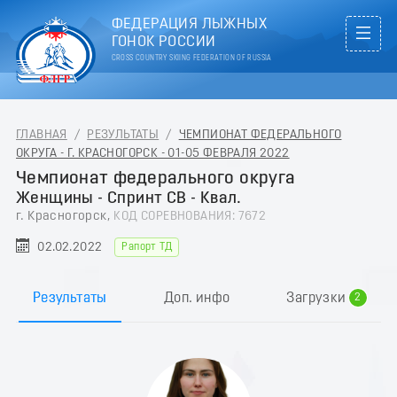
ФЕДЕРАЦИЯ ЛЫЖНЫХ
ГОНОК РОССИИ
CROSS COUNTRY SKIING FEDERATION OF RUSSIA
ГЛАВНАЯ
/
РЕЗУЛЬТАТЫ
/
ЧЕМПИОНАТ ФЕДЕРАЛЬНОГО
ОКРУГА - Г. КРАСНОГОРСК - 01-05 ФЕВРАЛЯ 2022
Чемпионат федерального округа
Женщины - Спринт СВ - Квал.
г. Красногорск,
КОД СОРЕВНОВАНИЯ: 7672
02.02.2022
Рапорт ТД
0
1
Результаты
Доп. инфо
Загрузки
2
3
4
5
6
7