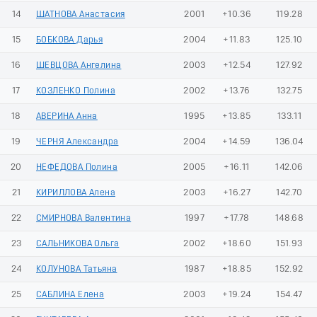
14
ШАТНОВА Анастасия
2001
+10.36
119.28
15
БОБКОВА Дарья
2004
+11.83
125.10
16
ШЕВЦОВА Ангелина
2003
+12.54
127.92
17
КОЗЛЕНКО Полина
2002
+13.76
132.75
18
АВЕРИНА Анна
1995
+13.85
133.11
19
ЧЕРНЯ Александра
2004
+14.59
136.04
20
НЕФЕДОВА Полина
2005
+16.11
142.06
21
КИРИЛЛОВА Алена
2003
+16.27
142.70
22
СМИРНОВА Валентина
1997
+17.78
148.68
23
САЛЬНИКОВА Ольга
2002
+18.60
151.93
24
КОЛУНОВА Татьяна
1987
+18.85
152.92
25
САБЛИНА Елена
2003
+19.24
154.47