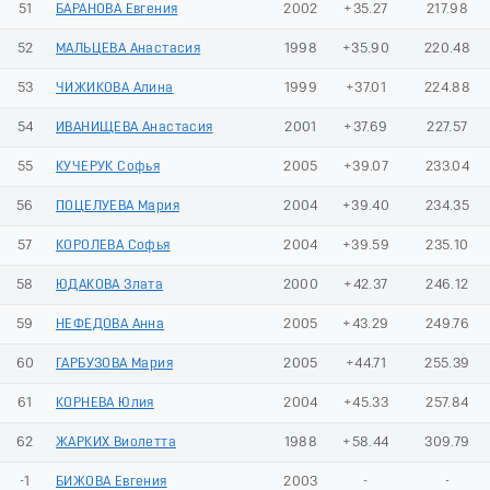
51
БАРАНОВА Евгения
2002
+35.27
217.98
52
МАЛЬЦЕВА Анастасия
1998
+35.90
220.48
53
ЧИЖИКОВА Алина
1999
+37.01
224.88
54
ИВАНИЩЕВА Анастасия
2001
+37.69
227.57
55
КУЧЕРУК Софья
2005
+39.07
233.04
56
ПОЦЕЛУЕВА Мария
2004
+39.40
234.35
57
КОРОЛЕВА Софья
2004
+39.59
235.10
58
ЮДАКОВА Злата
2000
+42.37
246.12
59
НЕФЕДОВА Анна
2005
+43.29
249.76
60
ГАРБУЗОВА Мария
2005
+44.71
255.39
61
КОРНЕВА Юлия
2004
+45.33
257.84
62
ЖАРКИХ Виолетта
1988
+58.44
309.79
-1
БИЖОВА Евгения
2003
-
-