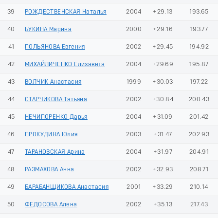
39
РОЖДЕСТВЕНСКАЯ Наталья
2004
+29.13
193.65
40
БУКИНА Марина
2000
+29.16
193.77
41
ПОЛЬЯНОВА Евгения
2002
+29.45
194.92
42
МИХАЙЛИЧЕНКО Елизавета
2004
+29.69
195.87
43
ВОЛЧИК Анастасия
1999
+30.03
197.22
44
СТАРЧИКОВА Татьяна
2002
+30.84
200.43
45
НЕЧИПОРЕНКО Дарья
2004
+31.09
201.42
46
ПРОКУДИНА Юлия
2003
+31.47
202.93
47
ТАРАНОВСКАЯ Арина
2004
+31.97
204.91
48
РАЗМАХОВА Анна
2002
+32.93
208.71
49
БАРАБАНЩИКОВА Анастасия
2001
+33.29
210.14
50
ФЕДОСОВА Алена
2002
+35.13
217.43