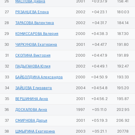
26
МАСЛОВА Диана
2001
+03:37.9
158.41
27
РЯЗАНЦЕВА Елена
2002
+04:23.1
180.03
28
ТАРАСОВА Валентина
2002
+04:31.7
184.14
29
КОМИССАРОВА Валерия
2000
+04:38.3
187.30
30
ЧИРКУНОВА Екатерина
2001
+04:47.7
191.80
31
СКОПИНА Виктория
2000
+04:47.9
191.89
32
ПАДЫГАНОВА Юлия
2002
+04:49.1
192.47
33
БАЙБОЛДИНА Александра
2000
+04:50.9
193.33
34
ЗАЙЦЕВА Елизавета
2004
+04:54.8
195.20
35
ВЕРШИНИНА Анна
2001
+04:56.2
195.87
36
ДОСКАЛОВА Анна
1997
+05:11.0
202.95
37
СМИРНОВА Дарья
2001
+05:19.3
206.92
38
ШМЫРИНА Екатерина
2003
+05:21.1
207.78