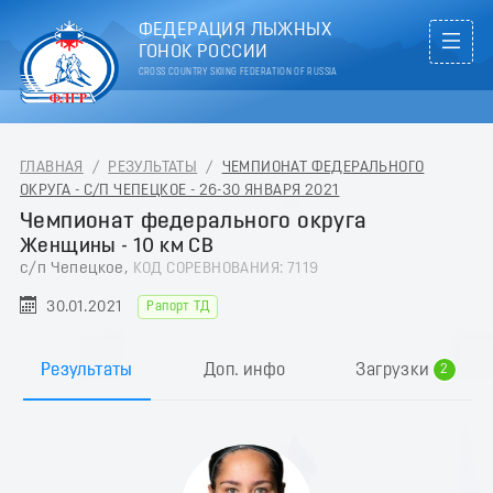
ФЕДЕРАЦИЯ ЛЫЖНЫХ
ГОНОК РОССИИ
CROSS COUNTRY SKIING FEDERATION OF RUSSIA
ГЛАВНАЯ
/
РЕЗУЛЬТАТЫ
/
ЧЕМПИОНАТ ФЕДЕРАЛЬНОГО
ОКРУГА - С/П ЧЕПЕЦКОЕ - 26-30 ЯНВАРЯ 2021
Чемпионат федерального округа
Женщины - 10 км СВ
с/п Чепецкое,
КОД СОРЕВНОВАНИЯ: 7119
30.01.2021
Рапорт ТД
0
1
Результаты
Доп. инфо
Загрузки
2
3
4
5
6
7