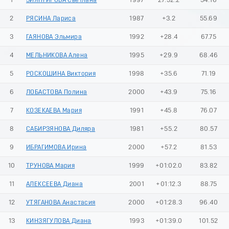
1
ЗИЯНГИРОВА Светлана
1997
27:52.2
54.16
2
РЯСИНА Лариса
1987
+3.2
55.69
3
ГАЯНОВА Эльмира
1992
+28.4
67.75
4
МЕЛЬНИКОВА Алена
1995
+29.9
68.46
5
РОСКОШИНА Виктория
1998
+35.6
71.19
6
ЛОБАСТОВА Полина
2000
+43.9
75.16
7
КОЗЕКАЕВА Мария
1991
+45.8
76.07
8
САБИРЗЯНОВА Диляра
1981
+55.2
80.57
9
ИБРАГИМОВА Ирина
2000
+57.2
81.53
10
ТРУНОВА Мария
1999
+01:02.0
83.82
11
АЛЕКСЕЕВА Диана
2001
+01:12.3
88.75
12
УТЯГАНОВА Анастасия
2000
+01:28.3
96.40
13
КИНЗЯГУЛОВА Диана
1993
+01:39.0
101.52