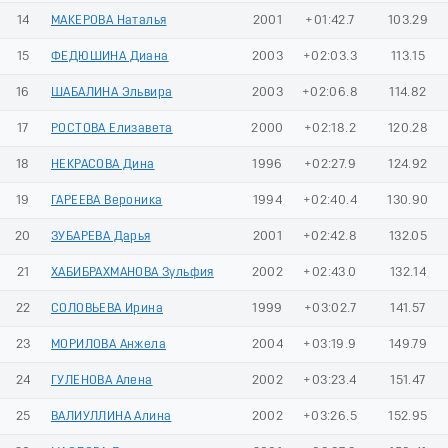
14
МАКЕРОВА Наталья
2001
+01:42.7
103.29
15
ФЕДЮШИНА Диана
2003
+02:03.3
113.15
16
ШАБАЛИНА Эльвира
2003
+02:06.8
114.82
17
РОСТОВА Елизавета
2000
+02:18.2
120.28
18
НЕКРАСОВА Дина
1996
+02:27.9
124.92
19
ГАРЕЕВА Вероника
1994
+02:40.4
130.90
20
ЗУБАРЕВА Дарья
2001
+02:42.8
132.05
21
ХАБИБРАХМАНОВА Зульфия
2002
+02:43.0
132.14
22
СОЛОВЬЕВА Ирина
1999
+03:02.7
141.57
23
МОРИЛОВА Анжела
2004
+03:19.9
149.79
24
ГУЛЕНОВА Алена
2002
+03:23.4
151.47
25
ВАЛИУЛЛИНА Алина
2002
+03:26.5
152.95