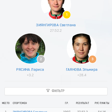
8
9
0
1
1
2
ЗИЯНГИРОВА Светлана
3
27:52.2
4
5
6
7
8
9
2
3
0
1
РЯСИНА Лариса
ГАЯНОВА Эльмира
2
+3.2
+28.4
3
4
5
ФИЛЬТР
6
7
8
МЕСТО
СПОРТСМЕН
Г.Р.
РЕЗУЛЬТАТ
РУС ПУНКТЫ
9