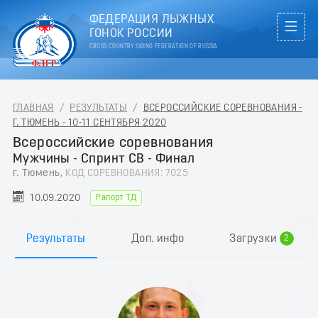
ФЕДЕРАЦИЯ ЛЫЖНЫХ
ГОНОК РОССИИ
CROSS COUNTRY SKIING FEDERATION OF RUSSIA
ГЛАВНАЯ
/
РЕЗУЛЬТАТЫ
/
ВСЕРОССИЙСКИЕ СОРЕВНОВАНИЯ -
Г. ТЮМЕНЬ - 10-11 СЕНТЯБРЯ 2020
Всероссийские соревнования
Мужчины - Спринт СВ - Финал
г. Тюмень,
КОД СОРЕВНОВАНИЯ: 7025
10.09.2020
Рапорт ТД
0
1
Результаты
Доп. инфо
Загрузки
2
3
4
5
6
7