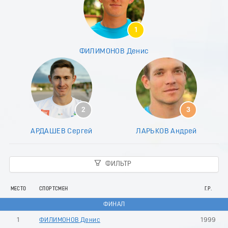
8
9
0
1
1
2
ФИЛИМОНОВ Денис
3
4
5
6
7
8
2
3
9
0
АРДАШЕВ Сергей
ЛАРЬКОВ Андрей
1
2
3
ФИЛЬТР
4
5
6
МЕСТО
СПОРТСМЕН
Г.Р.
7
ФИНАЛ
8
9
1
ФИЛИМОНОВ Денис
1999