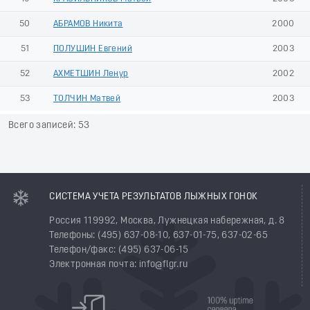
50
АБРАМОВ Никита
2000
51
ПОЛУШИН Евгений
2003
52
АХМЕТШИН Ленур
2002
53
ТОЛЧИН Матвей
2003
Всего записей: 53
СИСТЕМА УЧЕТА РЕЗУЛЬТАТОВ ЛЫЖНЫХ ГОНОК
Россия 119992, Москва, Лужнецкая набережная, д. 8
Телефоны: (495) 637-08-10, 637-01-75, 637-02-65
Телефон/факс: (495) 637-06-15
Электронная почта: info@flgr.ru