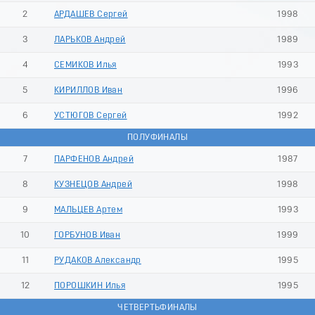
2
АРДАШЕВ Сергей
1998
3
ЛАРЬКОВ Андрей
1989
4
СЕМИКОВ Илья
1993
5
КИРИЛЛОВ Иван
1996
6
УСТЮГОВ Сергей
1992
ПОЛУФИНАЛЫ
7
ПАРФЕНОВ Андрей
1987
8
КУЗНЕЦОВ Андрей
1998
9
МАЛЬЦЕВ Артем
1993
10
ГОРБУНОВ Иван
1999
11
РУДАКОВ Александр
1995
12
ПОРОШКИН Илья
1995
ЧЕТВЕРТЬФИНАЛЫ