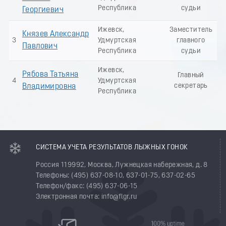
Республика
судьи
Георгиевич
Ижевск,
Заместитель
Князев Александр
3
Удмуртская
главного
Павлович
Республика
судьи
Ижевск,
Рябова Татьяна
Главный
4
Удмуртская
секретарь
Владимировна
Республика
СИСТЕМА УЧЕТА РЕЗУЛЬТАТОВ ЛЫЖНЫХ ГОНОК
Россия 119992, Москва, Лужнецкая набережная, д. 8
Телефоны: (495) 637-08-10, 637-01-75, 637-02-65
Телефон/факс: (495) 637-06-15
Электронная почта: info@flgr.ru