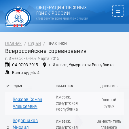
ФЕДЕРАЦИЯ ЛЫЖНЫХ
ГОНОК РОССИИ
CROSS COUNTRY SKIING FEDERATION OF RUSSIA
ГЛАВНАЯ
/
СУДЬИ
/
ПРАКТИКИ
Всероссийские соревнования
г. Ижевск - 04-07 Марта 2015
04-07.03.2015
г. Ижевск, Удмуртская Республика
Всего судей: 4
№
СУДЬЯ
СУБЬЕКТ РФ
ДОЛЖНОСТЬ
Ижевск,
Вежеев Семен
Главный
1
Удмуртская
судья
Алексеевич
Республика
Ведерников
Ижевск,
Заместитель
2
Михаил
Удмуртская
главного