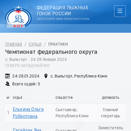
ФЕДЕРАЦИЯ ЛЫЖНЫХ
ГОНОК РОССИИ
CROSS COUNTRY SKIING FEDERATION OF RUSSIA
ГЛАВНАЯ
/
СУДЬИ
/
ПРАКТИКИ
Чемпионат федерального округа
с. Выльгорт - 24-28 Января 2024
СЕВЕРО-ЗАПАДНЫЙ ФО
24-28.01.2024
с. Выльгорт, Республика Коми
Всего судей: 5
№
СУДЬЯ
СУБЬЕКТ РФ
ДОЛЖНОСТЬ
Елькина Ольга
Сыктывкар,
Главный
1
Республика Коми
секретарь
Робертовна
Заместитель
Сагайдак Яна