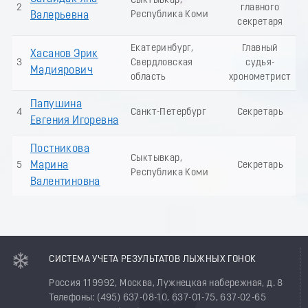
Сыктывкар,
2
главного
Республика Коми
Валерьевна
секретаря
Екатеринбург,
Главный
Хасанов Эрик
3
Свердловская
судья-
Мадиярович
область
хронометрист
Папушина
4
Санкт-Петербург
Секретарь
Евгения Игоревна
Постникова
Сыктывкар,
5
Марина
Секретарь
Республика Коми
Валентиновна
СИСТЕМА УЧЕТА РЕЗУЛЬТАТОВ ЛЫЖНЫХ ГОНОК
Россия 119992, Москва, Лужнецкая набережная, д. 8
Телефоны: (495) 637-08-10, 637-01-75, 637-02-65