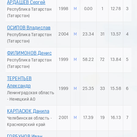
АРДАШЕВ Сергей
3
1998
М
0.00
1
12.78
3
Республика Татарстан
4
(Татарстан)
5
6
ОСИПОВ Владислав
7
2004
М
23.34
31
13.57
4
Республика Татарстан
8
(Татарстан)
9
ФИЛИМОНОВ Денис
1999
М
58.22
72
13.84
5
Республика Татарстан
(Татарстан)
ТЕРЕНТЬЕВ
Александр
1999
М
25.35
33
15.58
6
Ленинградская область
- Ненецкий АО
КАРПАСЮК Данила
2001
М
17.39
19
16.13
7
Челябинская область -
Красноярский край
ГОРБУНОВ Иван