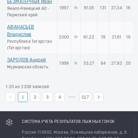
БЕЗМАТЕРНЫХ Иван
1997
М
91.05
131
27.34
18
Ямало-Ненецкий АО -
Пермский край
АФАНАСЬЕВ
Владислав
2000
М
61.22
78
27.61
19
Республика Татарстан
(Татарстан)
ЗАРОДОВ Андрей
1999
М
53.27
64
27.93
20
Мурманская область
1-20 из 2338 записей
1
2
3
4
•••
117
СИСТЕМА УЧЕТА РЕЗУЛЬТАТОВ ЛЫЖНЫХ ГОНОК
Россия 119992, Москва, Лужнецкая набережная, д. 8