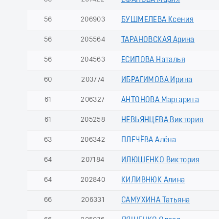
ЕФАНОВА Мария
56
206903
БУШМЕЛЕВА Ксения
56
205564
ТАРАНОВСКАЯ Арина
56
204563
ЕСИПОВА Наталья
60
203774
ИБРАГИМОВА Ирина
61
206327
АНТОНОВА Маргарита
61
205258
НЕВЬЯНЦЕВА Виктория
63
206342
ПЛЕЧЁВА Алёна
64
207184
ИЛЮШЕНКО Виктория
64
202840
КИЛИВНЮК Алина
66
206331
САМУХИНА Татьяна