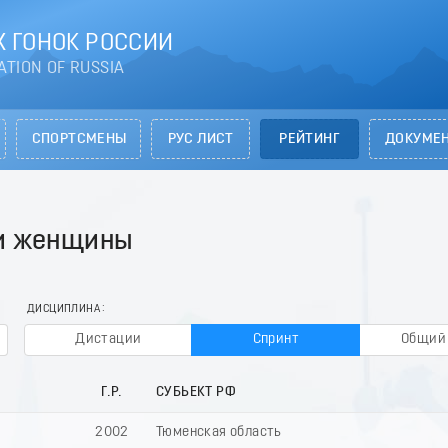
 ГОНОК РОССИИ
ATION OF RUSSIA
СПОРТСМЕНЫ
РУС ЛИСТ
РЕЙТИНГ
ДОКУМЕ
 и женщины
ДИСЦИПЛИНА
Дистации
Спринт
Общий 
Г.Р.
СУБЬЕКТ РФ
2002
Тюменская область