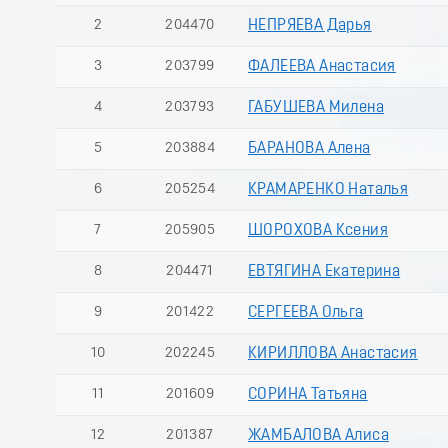
2
204470
НЕПРЯЕВА Дарья
3
203799
ФАЛЕЕВА Анастасия
4
203793
ГАБУШЕВА Милена
5
203884
БАРАНОВА Алена
6
205254
КРАМАРЕНКО Наталья
7
205905
ШОРОХОВА Ксения
8
204471
ЕВТЯГИНА Екатерина
9
201422
СЕРГЕЕВА Ольга
10
202245
КИРИЛЛОВА Анастасия
11
201609
СОРИНА Татьяна
12
201387
ЖАМБАЛОВА Алиса