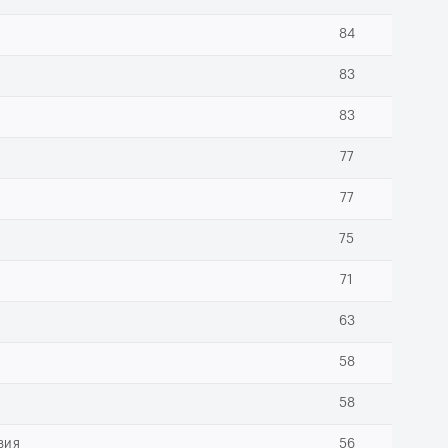
84
83
83
77
77
75
71
63
58
58
вия
56