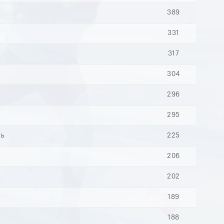
389
331
317
304
296
295
ть
225
206
202
189
188